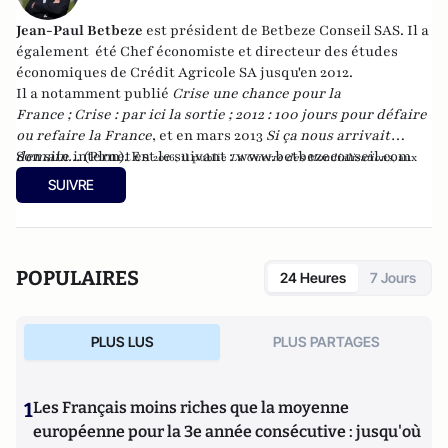
Jean-Paul Betbeze
est président de Betbeze Conseil SAS. Il a
également été Chef économiste et directeur des études
économiques de Crédit Agricole SA jusqu'en 2012.
Il a notamment publié
Crise une chance pour la
France
;
Crise : par ici la sortie
;
2012 : 100 jours pour défaire
ou refaire la France
, et en mars 2013
Si ça nous arrivait
demain...
Son site internet est le suivant :
(Plon). En
www.betbezeconseil.com
2016, il publie
La Guerre des Mondialisations
, aux
et en 2017 "La France, ce malade imaginaire"
éditions
Economica
SUIVRE
chez le même éditeur.
POPULAIRES
24 Heures
7 Jours
PLUS LUS
PLUS PARTAGES
1
Les Français moins riches que la moyenne
européenne pour la 3e année consécutive : jusqu'où