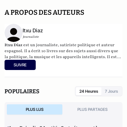
A PROPOS DES AUTEURS
Itxu Diaz
Journaliste
Itxu Díaz
est un journaliste, satiriste politique et auteur
espagnol. Il a écrit 10 livres sur des sujets aussi divers que
la politique, la musique et les appareils intelligents. Il est
collaborateur de The American Spectator , The Daily
SUIVRE
Beast , The Daily Caller , National Review , First
Things , American Conservator , The Federalist et Diario Las
Américas aux États-Unis, ainsi que chroniqueur dans
plusieurs magazines et journaux espagnols. Il a également
POPULAIRES
24 Heures
7 Jours
été conseiller auprès du ministère de l'Éducation, de la
Culture et des Sports d'Espagne.
PLUS LUS
PLUS PARTAGES