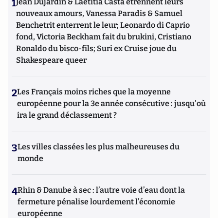
1
Jean Dujardin & Laetitia Casta étrennent leurs
nouveaux amours, Vanessa Paradis & Samuel
Benchetrit enterrent le leur; Leonardo di Caprio
fond, Victoria Beckham fait du brukini, Cristiano
Ronaldo du bisco-fils; Suri ex Cruise joue du
Shakespeare queer
2
Les Français moins riches que la moyenne
européenne pour la 3e année consécutive : jusqu'où
ira le grand déclassement ?
3
Les villes classées les plus malheureuses du
monde
4
Rhin & Danube à sec : l’autre voie d’eau dont la
fermeture pénalise lourdement l’économie
européenne