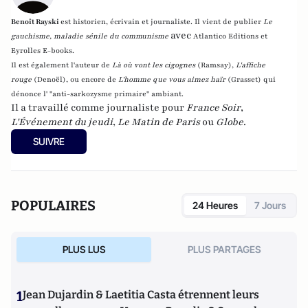
Benoît Rayski
est historien, écrivain et journaliste. Il vient de publier
Le
avec
gauchisme, maladie sénile du communisme
Atlantico Editions et
Eyrolles E-books.
Il est également l'auteur de
Là où vont les cigognes
(Ramsay),
L'affiche
rouge
(Denoël), ou encore de
L'homme que vous aimez haïr
(Grasset)
qui
dénonce l' "anti-sarkozysme primaire" ambiant.
Il a travaillé comme journaliste pour
France Soir
,
L'Événement du jeudi
,
Le Matin de Paris
ou
Globe
.
SUIVRE
POPULAIRES
24 Heures
7 Jours
PLUS LUS
PLUS PARTAGES
1
Jean Dujardin & Laetitia Casta étrennent leurs