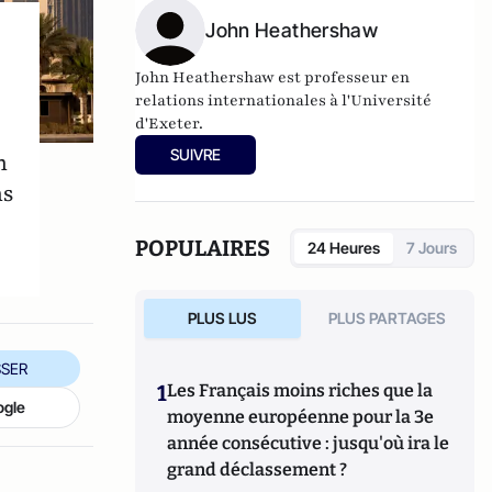
John Heathershaw
John Heathershaw est professeur en
relations internationales à l'Université
d'Exeter.
SUIVRE
n
ns
POPULAIRES
24 Heures
7 Jours
PLUS LUS
PLUS PARTAGES
SER
1
Les Français moins riches que la
ogle
moyenne européenne pour la 3e
année consécutive : jusqu'où ira le
grand déclassement ?