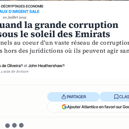
E
›
DÉCRYPTAGES
›
ECONOMIE
AUX D'ARGENT SALE
20 juillet 2025
quand la grande corruption
ous le soleil des Emirats
onnels au coeur d'un vaste réseau de corruptio
s hors des juridictions où ils peuvent agir sa
 de Oliveira
et
John Heathershaw
5 min de lecture
PARTAGER
CLAS
Ajouter Atlantico en favori sur Go