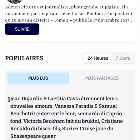
Adrien Pittore est journaliste, photographe et pigiste. Il a
notamment participé au recueil «
Les Photos qu’on peut voir
qu’au niveau district – Tome 2
» publié le 17 novembre 2017
aux éditions Petit à Petit.
SUIVRE
POPULAIRES
24 Heures
7 Jours
PLUS LUS
PLUS PARTAGES
1
Jean Dujardin & Laetitia Casta étrennent leurs
nouvelles amours, Vanessa Paradis & Samuel
Benchetrit enterrent le leur; Leonardo di Caprio
fond, Victoria Beckham fait du brukini, Cristiano
Ronaldo du bisco-fils; Suri ex Cruise joue du
Shakespeare queer