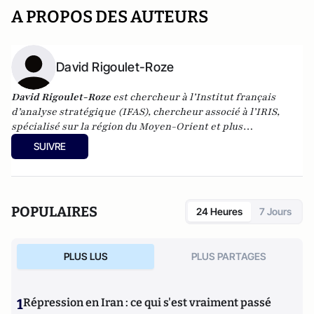
A PROPOS DES AUTEURS
David Rigoulet-Roze
David Rigoulet-Roze
est chercheur à l’Institut français
d’analyse stratégique (IFAS), chercheur associé à l’IRIS,
spécialisé sur la région du Moyen-Orient et plus
particulièrement la péninsule arabique. Docteur en
SUIVRE
Sciences politiques, David Rigoulet-Roze est enseignant et
chercheur, rédacteur en chef de la revue Orients
Stratégiques (L’Harmattan).
POPULAIRES
24 Heures
7 Jours
PLUS LUS
PLUS PARTAGES
1
Répression en Iran : ce qui s'est vraiment passé