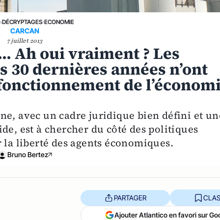
E
›
DÉCRYPTAGES
›
ECONOMIE
CARCAN
7 juillet 2013
.. Ah oui vraiment ? Les
s 30 dernières années n’ont
 fonctionnement de l’économ
ne, avec un cadre juridique bien défini et un
de, est à chercher du côté des politiques
r la liberté des agents économiques.
Bruno Bertez
PARTAGER
CLAS
Ajouter Atlantico en favori sur Go