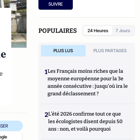
SUIVRE
POPULAIRES
24 Heures
7 Jours
ie
PLUS LUS
PLUS PARTAGES
1
Les Français moins riches que la
e
moyenne européenne pour la 3e
année consécutive : jusqu'où ira le
grand déclassement ?
2
L’été 2026 confirme tout ce que
les écologistes disent depuis 50
SER
ans : non, et voilà pourquoi
ogle