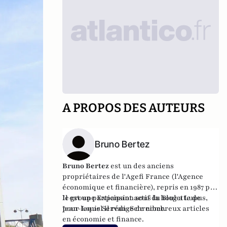
A PROPOS DES AUTEURS
Bruno Bertez
Bruno Bertez
est un des anciens
propriétaires de l'
Agefi France
(l'Agence
économique et financière), repris en 1987 par
le groupe Expansion sous la houlette de
Il est un participant actif du
Blog a Lupus
,
Jean-Louis Servan-Schreiber.
pour lequel il rédige de nombreux articles
en économie et finance.