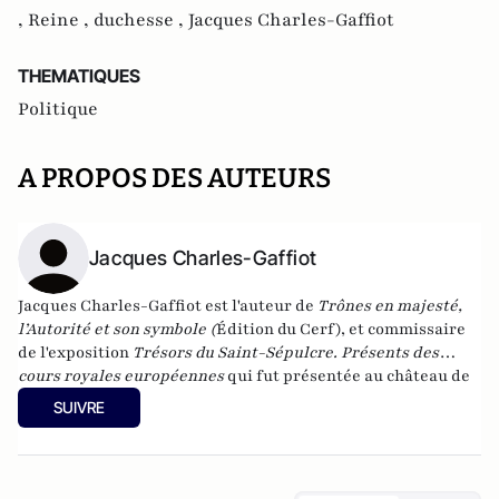
,
Reine ,
duchesse ,
Jacques Charles-Gaffiot
THEMATIQUES
Politique
A PROPOS DES AUTEURS
Jacques Charles-Gaffiot
Jacques Charles-Gaffiot est l'auteur de
Trônes en majesté,
l’Autorité et son symbole
(
Édition du Cerf), et commissaire
de l'exposition
T
résors du Saint-Sépulcre. Présents des
cours royales européennes
qui fut présentée au château de
Versailles jusqu’au 14 juillet 2013.
SUIVRE