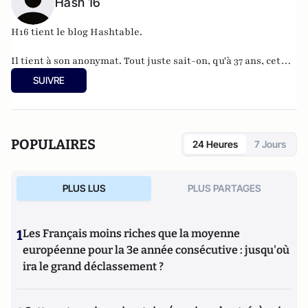
Hash 16
H16 tient le blog
Hashtable
.
Il tient à son anonymat. Tout juste sait-on, qu'à 37 ans, cet
informaticien à l'humour acerbe habite en Belgique et
SUIVRE
travaille pour
"une grosse boutique qui produit, gère et
manipule beaucoup, beaucoup de documents".
POPULAIRES
24 Heures
7 Jours
PLUS LUS
PLUS PARTAGES
1
Les Français moins riches que la moyenne
européenne pour la 3e année consécutive : jusqu'où
ira le grand déclassement ?