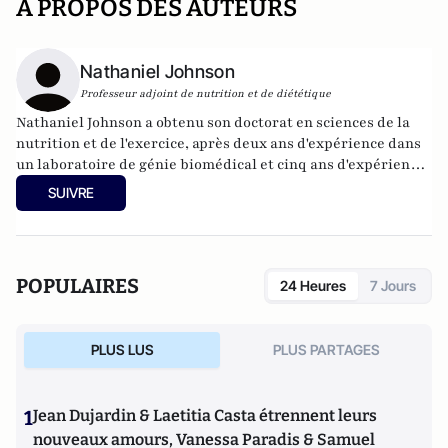
A PROPOS DES AUTEURS
Nathaniel Johnson
Professeur adjoint de nutrition et de diététique
Nathaniel Johnson a obtenu son doctorat en sciences de la
nutrition et de l'exercice, après deux ans d'expérience dans
un laboratoire de génie biomédical et cinq ans d'expérience
en tant qu'assistant de recherche au Département des
SUIVRE
sciences de la santé, de la nutrition et de l'exercice.
POPULAIRES
24 Heures
7 Jours
PLUS LUS
PLUS PARTAGES
1
Jean Dujardin & Laetitia Casta étrennent leurs
nouveaux amours, Vanessa Paradis & Samuel