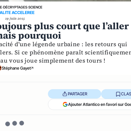
NE
›
DÉCRYPTAGES
›
SCIENCE
ALITE ACCELEREE
19 juin 2015
oujours plus court que l’aller
rmais pourquoi
racité d'une légende urbaine : les retours qui
llers. Si ce phénomène paraît scientifiqueme
veau vous joue simplement des tours !
Stéphane Gayet
PARTAGER
CLAS
Ajouter Atlantico en favori sur Go