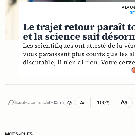
A LA U
RE
Le trajet retour paraît t
et la science sait déso
Les scientifiques ont attesté de la vé
vous paraissent plus courts que les a
discutable, il n'en ai rien. Votre cer
Aa
100%
Écoutez cet article
0:00min
Aa
MOTS-CLES