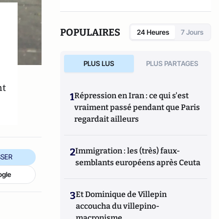
POPULAIRES
24 Heures
7 Jours
PLUS LUS
PLUS PARTAGES
nt
1
Répression en Iran : ce qui s'est
vraiment passé pendant que Paris
regardait ailleurs
2
Immigration : les (très) faux-
SER
semblants européens après Ceuta
ogle
3
Et Dominique de Villepin
accoucha du villepino-
macronisme