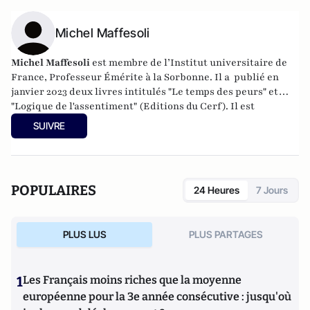
Michel Maffesoli
Michel Maffesoli
est membre de l’Institut universitaire de
France, Professeur Émérite à la Sorbonne. Il a publié en
janvier 2023 deux livres intitulés "Le temps des peurs" et
"Logique de l'assentiment" (Editions du Cerf). Il est
également l'auteur de livres encore "Écosophie" (Ed du Cerf,
SUIVRE
2017), "Êtres postmoderne" ( Ed du Cerf 2018), "La nostalgie
du sacré" ( Ed du Cerf, 2020).
POPULAIRES
24 Heures
7 Jours
PLUS LUS
PLUS PARTAGES
1
Les Français moins riches que la moyenne
européenne pour la 3e année consécutive : jusqu'où