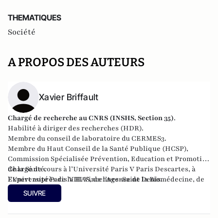
THEMATIQUES
Société
A PROPOS DES AUTEURS
Xavier Briffault
Chargé de recherche au CNRS (
INSHS
,
Section 35
)
.
Habilité à diriger des recherches (HDR).
Membre du conseil de laboratoire du CERMES3.
Membre du Haut Conseil de la Santé Publique (
HCSP
),
Commission Spécialisée Prévention, Education et Promotion
de la Santé.
Chargé de cours à l’Université Paris V Paris Descartes, à
Expert auprès de la HAS, de l’Agence de la Biomédecine, de
l’Université Paris VIII Vincennes-Saint Denis.
la MILDT, de l’ANR, d’Universcience.
SUIVRE