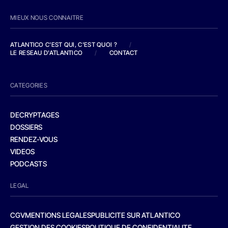
MIEUX NOUS CONNAITRE
ATLANTICO C'EST QUI, C'EST QUOI ?
/
LE RESEAU D'ATLANTICO
/
CONTACT
CATEGORIES
DECRYPTAGES
DOSSIERS
RENDEZ-VOUS
VIDEOS
PODCASTS
LEGAL
CGV
MENTIONS LEGALES
PUBLICITE SUR ATLANTICO
GESTION DES COOKIES
POLITIQUE DE CONFIDENTIALITE