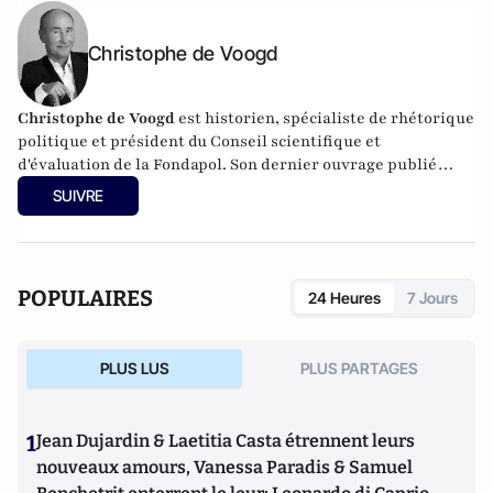
Christophe de Voogd
Christophe de Voogd
est historien, spécialiste de rhétorique
politique et président du Conseil scientifique et
d'évaluation de la Fondapol. Son dernier ouvrage publié
est
Victoire populiste aux Pays-Bas, spécificité nationale ou
SUIVRE
paradigme européen
(Fondapol, 2024).
POPULAIRES
24 Heures
7 Jours
PLUS LUS
PLUS PARTAGES
1
Jean Dujardin & Laetitia Casta étrennent leurs
nouveaux amours, Vanessa Paradis & Samuel