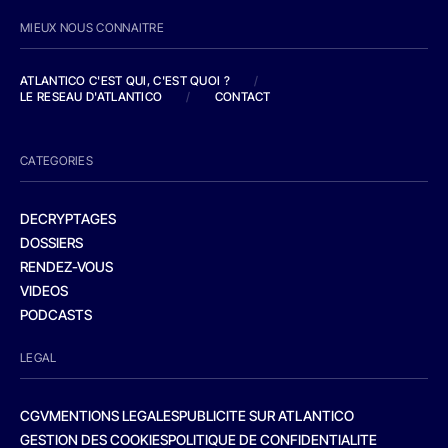
MIEUX NOUS CONNAITRE
ATLANTICO C'EST QUI, C'EST QUOI ?
/
LE RESEAU D'ATLANTICO
/
CONTACT
CATEGORIES
DECRYPTAGES
DOSSIERS
RENDEZ-VOUS
VIDEOS
PODCASTS
LEGAL
CGV
MENTIONS LEGALES
PUBLICITE SUR ATLANTICO
GESTION DES COOKIES
POLITIQUE DE CONFIDENTIALITE