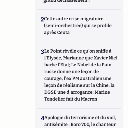
grand déclassement ?
2
Cette autre crise migratoire
(semi-orchestrée) qui se profile
après Ceuta
3
Le Point révèle ce qu'on sniffe à
l'Elysée, Marianne que Xavier Niel
hacke l'Etat; Le Nobel de la Paix
russe donne une leçon de
courage, l'ex PM australien une
leçon de réalisme sur la Chine, la
DGSE une d'arrogance; Marine
Tondelier fait du Macron
4
Apologie du terrorisme et du viol,
antisémite : Boro 700, le chanteur