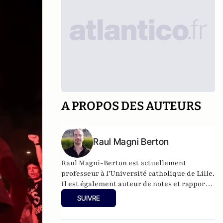
A PROPOS DES AUTEURS
Raul Magni Berton
Raul Magni-Berton est actuellement
professeur à l'Université catholique de Lille.
Il est également auteur de notes et rapports
pour le think-tank GénérationLibre.
SUIVRE