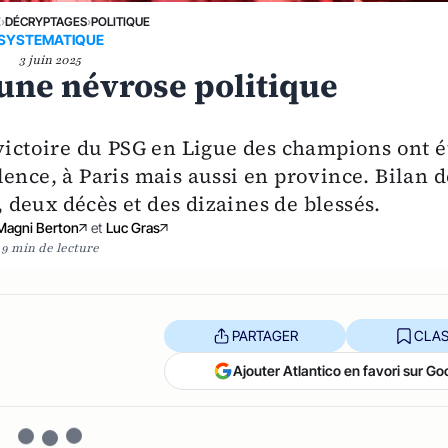
E
›
DÉCRYPTAGES
›
POLITIQUE
SYSTEMATIQUE
3 juin 2025
’une névrose politique
 victoire du PSG en Ligue des champions ont é
ence, à Paris mais aussi en province. Bilan d
, deux décès et des dizaines de blessés.
Magni Berton
et
Luc Gras
9 min de lecture
PARTAGER
CLAS
Ajouter Atlantico en favori sur Go