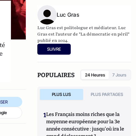
Luc Gras
Luc Gras est politologue et médiateur. Luc
Gras est l'auteur de
"La démocratie en péril"
publié en 2024
.
té
SUIVRE
e
POPULAIRES
24 Heures
7 Jours
PLUS LUS
PLUS PARTAGES
SER
ogle
1
Les Français moins riches que la
moyenne européenne pour la 3e
année consécutive : jusqu'où ira le