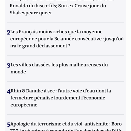
Ronaldo du bisco-fils; Suri ex Cruise joue du
Shakespeare queer
2
Les Français moins riches que la moyenne
européenne pour la 3e année consécutive : jusqu'où
ira le grand déclassement ?
3
Les villes classées les plus malheureuses du
monde
4
Rhin & Danube à sec : l’autre voie d’eau dont la
fermeture pénalise lourdement l’économie
européenne
5
Apologie du terrorisme et du viol, antisémite : Boro
700, le chanteur à cagoule de l’un des tubes de l’été