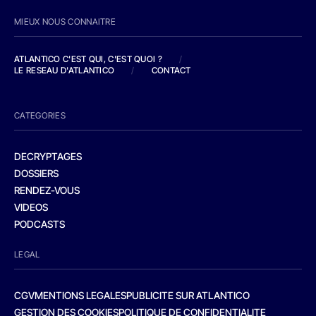
MIEUX NOUS CONNAITRE
ATLANTICO C'EST QUI, C'EST QUOI ?
/
LE RESEAU D'ATLANTICO
/
CONTACT
CATEGORIES
DECRYPTAGES
DOSSIERS
RENDEZ-VOUS
VIDEOS
PODCASTS
LEGAL
CGV
MENTIONS LEGALES
PUBLICITE SUR ATLANTICO
GESTION DES COOKIES
POLITIQUE DE CONFIDENTIALITE