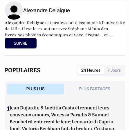
Alexandre Delaigue
Alexandre Delaigue
est
professeur d'
économie
à l'université
de Lille. Il est le co-auteur avec Stéphane Ménia des
livres
Nos phobies économiques
et
Sexe, drogue... et
économie : pas de sujet tabou pour les économistes
(parus
SUIVRE
chez Pearson). Son site :
econoclaste.net
POPULAIRES
24 Heures
7 Jours
PLUS LUS
PLUS PARTAGES
1
Jean Dujardin & Laetitia Casta étrennent leurs
nouveaux amours, Vanessa Paradis & Samuel
Benchetrit enterrent le leur; Leonardo di Caprio
fond, Victoria Beckham fait du brukini, Cristiano