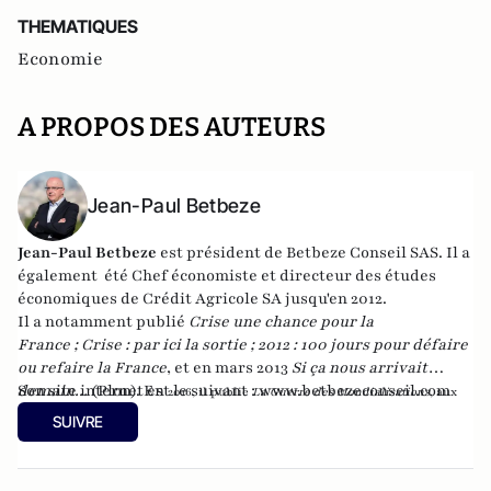
THEMATIQUES
Economie
A PROPOS DES AUTEURS
Jean-Paul Betbeze
Jean-Paul Betbeze
est président de Betbeze Conseil SAS. Il a
également été Chef économiste et directeur des études
économiques de Crédit Agricole SA jusqu'en 2012.
Il a notamment publié
Crise une chance pour la
France
;
Crise : par ici la sortie
;
2012 : 100 jours pour défaire
ou refaire la France
, et en mars 2013
Si ça nous arrivait
demain...
Son site internet est le suivant :
(Plon). En
www.betbezeconseil.com
2016, il publie
La Guerre des Mondialisations
, aux
et en 2017 "La France, ce malade imaginaire"
éditions
Economica
SUIVRE
chez le même éditeur.