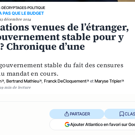
E
›
DÉCRYPTAGES
›
POLITIQUE
 A PAS QUE LE BUDGET
13 décembre 2024
ations venues de l’étranger,
gouvernement stable pour y
0 ? Chronique d’une
 gouvernement stable du fait des censures
 du mandat en cours.
n
,
Bertrand Mathieu
,
Franck DeCloquement
et
Maryse Tripier
19 min de lecture
PARTAGER
CLAS
Ajouter Atlantico en favori sur Go