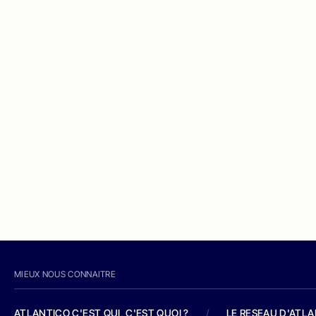
MIEUX NOUS CONNAITRE
ATLANTICO C'EST QUI, C'EST QUOI ?
/
LE RESEAU D'ATL