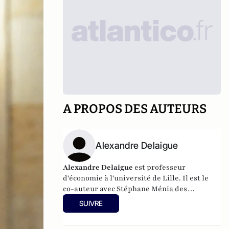
A PROPOS DES AUTEURS
Alexandre Delaigue
Alexandre Delaigue
est
professeur
d'
économie
à l'université de Lille. Il est le
co-auteur avec Stéphane Ménia des
livres
Nos phobies économiques
et
Sexe,
SUIVRE
drogue... et économie : pas de sujet tabou
pour les économistes
(parus chez Pearson).