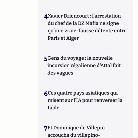
subversives contre les entreprises - Théorie
et pratique de la contre ingérence
4
Xavier Driencourt : l’arrestation
économique », paru chez CHIRON.
Egalement l'auteur du chapitre cinq sur « la
du chef de la DZ Mafia ne signe
protection de l'information en ligne » du «
qu’une vraie-fausse détente entre
Manuel d'intelligence économique » paru en
Paris et Alger
2020 aux Presses Universitaires de France
(PUF).
5
Gens du voyage : la nouvelle
incursion régalienne d'Attal fait
des vagues
6
Ces quatre pays asiatiques qui
misent sur l’IA pour renverser la
table
7
Et Dominique de Villepin
accoucha du villepino-