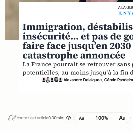
A LA UN
IL N’Y
Immigration, déstabilis
insécurité… et pas de 
faire face jusqu’en 203
catastrophe annoncée
La France pourrait se retrouver sans
potentielles, au moins jusqu'à la fin
Alexandre Delaigue
,
Gérald Pandelo
Aa
100%
Écoutez cet article
0:00min
Aa