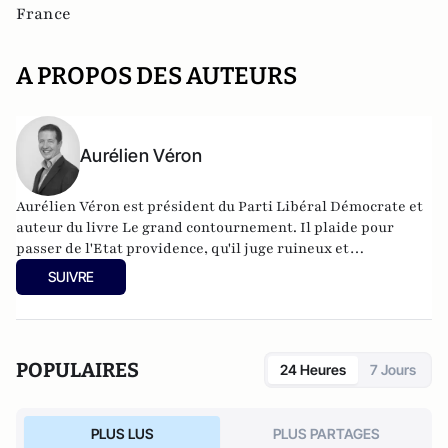
France
A PROPOS DES AUTEURS
Aurélien Véron
Aurélien Véron est président du Parti Libéral Démocrate et
auteur du livre Le grand contournement. Il plaide pour
passer de l'Etat providence, qu'il juge ruineux et
infantilisant, à une société de confiance bâtie sur
SUIVRE
l'autonomie des citoyens et la liberté. Un projet qui pourrait
se concrétiser par un Etat moins dispendieux et recentré
sur ses missions régaliennes ; une "flat tax", et l'ouverture
des assurances sociales à la concurrence ; le recours
POPULAIRES
24 Heures
7 Jours
systématique aux référendums ; une autonomie totale des
écoles ; l'instauration d'un marché encadré du cannabis.
PLUS LUS
PLUS PARTAGES