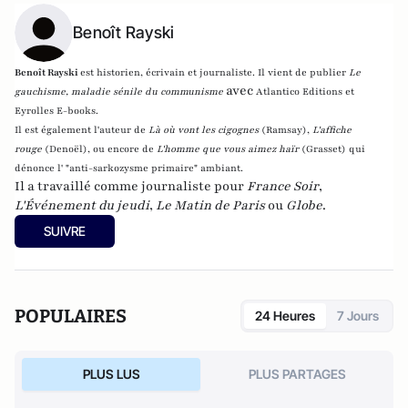
Benoît Rayski
Benoît Rayski
est historien, écrivain et journaliste. Il vient de publier
Le
avec
gauchisme, maladie sénile du communisme
Atlantico Editions et
Eyrolles E-books.
Il est également l'auteur de
Là où vont les cigognes
(Ramsay),
L'affiche
rouge
(Denoël), ou encore de
L'homme que vous aimez haïr
(Grasset)
qui
dénonce l' "anti-sarkozysme primaire" ambiant.
Il a travaillé comme journaliste pour
France Soir
,
L'Événement du jeudi
,
Le Matin de Paris
ou
Globe
.
SUIVRE
POPULAIRES
24 Heures
7 Jours
PLUS LUS
PLUS PARTAGES