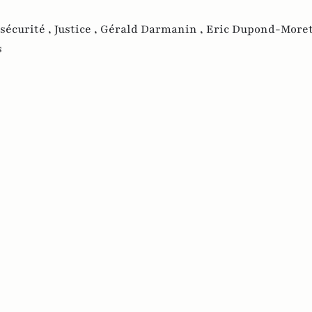
sécurité ,
Justice ,
Gérald Darmanin ,
Eric Dupond-Morett
s