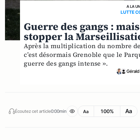
A LA U
LUTTE C
Guerre des gangs : mais
stopper la Marseillisati
Après la multiplication du nombre d
c’est désormais Grenoble que le Parqu
guerre des gangs intense ».
Gérald
Aa
100%
Écoutez cet article
0:00min
Aa