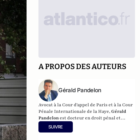
A PROPOS DES AUTEURS
Gérald Pandelon
Avocat à la Cour d'appel de Paris et à la Cour
Pénale Internationale de la Haye,
Gérald
Pandelon
est docteur en droit pénal et
docteur en sciences politiques, discipline
SUIVRE
qu'il a enseignée pendant 15 ans. Gérald
Pandelon est Président de l'Association