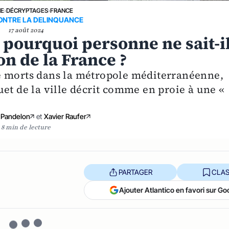
NE
›
DÉCRYPTAGES
›
FRANCE
ONTRE LA DELINQUANCE
17 août 2024
 pourquoi personne ne sait-i
on de la France ?
e morts dans la métropole méditerranéenne,
et de la ville décrit comme en proie à une «
 Pandelon
et
Xavier Raufer
8 min de lecture
PARTAGER
CLAS
Ajouter Atlantico en favori sur Go