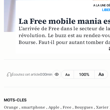
A LA UNE
›
D
LIBE
La Free mobile mania es
L'arrivée de Free dans le secteur de
révolution. Le buzz est au rendez-vo
Bourse. Faut-il pour autant tomber d
Aa
100%
Écoutez cet article
0:00min
Aa
MOTS-CLES
Orange ,
smartphone ,
Apple ,
Free ,
Bouygues ,
Xavier 