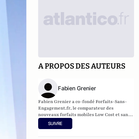
A PROPOS DES AUTEURS
Fabien Grenier
Fabien Grenier a co-fondé
Forfaits-Sans-
Engagement.fr
, le comparateur des
nouveaux forfaits mobiles Low Cost et sans
aucun engagement.
SUIVRE
Actuellement co-fondateur d'une société de