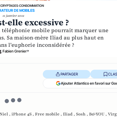
ÉCRYPTAGES
›
CONSOMMATION
RATEUR DE MOBILES
11 janvier 2012
t-elle excessive ?
 la téléphonie mobile pourrait marquer une
us. Sa maison-mère Iliad au plus haut en
ans l'euphorie inconsidérée ?
Fabien Grenier
PARTAGER
CLAS
Ajouter Atlantico en favori sur Go
Niel ,
iPhone 4S ,
Free mobile ,
Iliad ,
Sosh ,
B&YOU ,
Virg