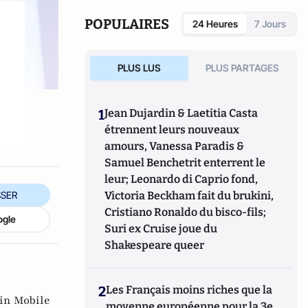
marketing à la performance, il a aussi
travaillé chez Time Warner et Publicis.
POPULAIRES
24 Heures
7 Jours
PLUS LUS
PLUS PARTAGES
1
Jean Dujardin & Laetitia Casta
étrennent leurs nouveaux
amours, Vanessa Paradis &
Samuel Benchetrit enterrent le
leur; Leonardo di Caprio fond,
SER
Victoria Beckham fait du brukini,
Cristiano Ronaldo du bisco-fils;
ogle
Suri ex Cruise joue du
Shakespeare queer
2
Les Français moins riches que la
in Mobile
moyenne européenne pour la 3e