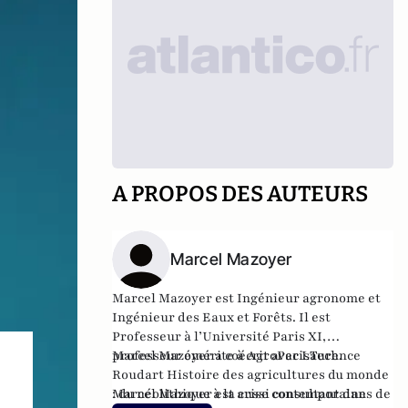
A PROPOS DES AUTEURS
Marcel Mazoyer
Marcel Mazoyer est Ingénieur agronome et
Ingénieur des Eaux et Forêts. Il est
Professeur à l’Université Paris XI,
professeur émérite à AgroParisTech.
Marcel Mazoyer a coécrit avec Laurence
Roudart
Histoire des agricultures du monde
Marcel Mazoyer est aussi consultant dans de
:
du néolithique à la crise contemporaine