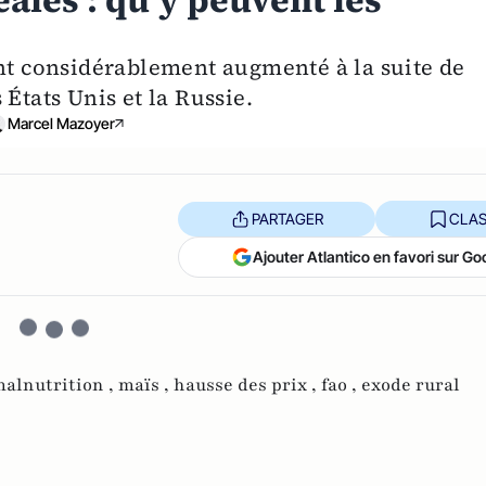
ales : qu’y peuvent les
ont considérablement augmenté à la suite de
États Unis et la Russie.
Marcel Mazoyer
PARTAGER
CLAS
Ajouter Atlantico en favori sur Go
alnutrition ,
maïs ,
hausse des prix ,
fao ,
exode rural