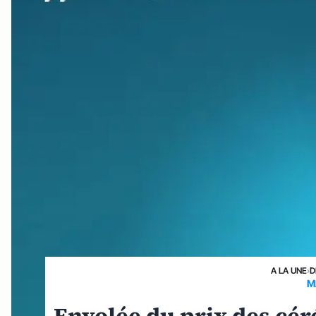
A LA UNE
›
D
M