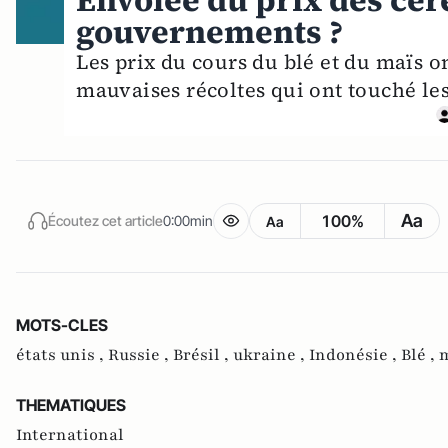
Envolée du prix des céré
gouvernements ?
Les prix du cours du blé et du maïs 
mauvaises récoltes qui ont touché les 
Aa
100%
Écoutez cet article
0:00min
Aa
MOTS-CLES
états unis ,
Russie ,
Brésil ,
ukraine ,
Indonésie ,
Blé ,
m
THEMATIQUES
International