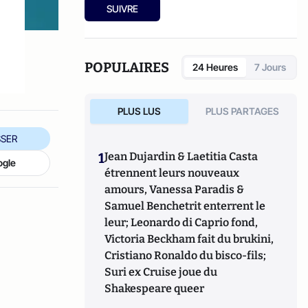
nombreuses organisations paysannes, de la
SUIVRE
FAO, de la Banque Mondiale, de l’OCDE, de
la Commission européenne et de plusieurs
gouvernements, il a conduit de nombreuses
recherches relatives à l’économie agricole,
POPULAIRES
24 Heures
7 Jours
au développement des systèmes agraires,
aux marchés des produits et aux projets,
programmes et politiques de
PLUS LUS
PLUS PARTAGES
développement agricole et rural, dans plus
de trente pays
SER
1
Jean Dujardin & Laetitia Casta
ogle
étrennent leurs nouveaux
amours, Vanessa Paradis &
Samuel Benchetrit enterrent le
leur; Leonardo di Caprio fond,
Victoria Beckham fait du brukini,
Cristiano Ronaldo du bisco-fils;
Suri ex Cruise joue du
Shakespeare queer