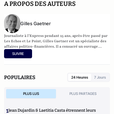
A PROPOS DES AUTEURS
Gilles Gaetner
Journaliste à l’Express pendant 25 ans, après être passé par
Les Echos et Le Point, Gilles Gaetner est un spécialiste des
affaires politico-financières. Il a consacré un ouvrage
remarqué au président de la République, Les 100 jours de
SUIVRE
Macron (Fauves –Editions). Il est également l’auteur d’une
quinzaine de livres parmi lesquels L’Argent facile,
dictionnaire de la corruption en France (Stock), Le roman
d’un séducteur, les secrets de Roland Dumas (Jean-Claude
POPULAIRES
24 Heures
7 Jours
Lattès), La République des imposteurs (L’Archipel), Pilleurs
d’Afrique (Editions du Cerf).
PLUS LUS
PLUS PARTAGES
1
Jean Dujardin & Laetitia Casta étrennent leurs