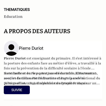
THEMATIQUES
Education
A PROPOS DES AUTEURS
Pierre Duriot
Pierre Duriot
est enseignant du primaire. Il s’est intéressé à
la posture des enfants face au métier d’élève, a travaillé à la
fois sur la prévention de la difficulté scolaire à l’école
maternelle et sur les questions d’éducation, directement
Il est l'auteur de
Ne portez pas son cartable
(L'Harmattan,
avec les familles. Pierre Duriot est Porte parole national du
2012) et de
Comment l’éducation change la société
parti gaulliste : Rassemblement du Peuple Français.
(L’harmattan, 2013). Il a publié en septembre
Haro sur un
prof, du côté obscur de l'éducation
(Godefroy de Bouillon,
SUIVRE
2015).