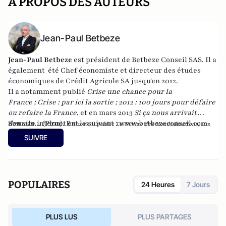
A PROPOS DES AUTEURS
Jean-Paul Betbeze
Jean-Paul Betbeze
est président de Betbeze Conseil SAS. Il a
également été Chef économiste et directeur des études
économiques de Crédit Agricole SA jusqu'en 2012.
Il a notamment publié
Crise une chance pour la
France
;
Crise : par ici la sortie
;
2012 : 100 jours pour défaire
ou refaire la France
, et en mars 2013
Si ça nous arrivait
demain...
Son site internet est le suivant :
(Plon). En
www.betbezeconseil.com
2016, il publie
La Guerre des Mondialisations
, aux
et en 2017 "La France, ce malade imaginaire"
éditions
Economica
SUIVRE
chez le même éditeur.
POPULAIRES
24 Heures
7 Jours
PLUS LUS
PLUS PARTAGES