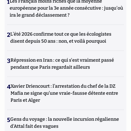
1
Les Français moins riches que la moyenne
européenne pour la 3e année consécutive : jusqu'où
ira le grand déclassement ?
2
L’été 2026 confirme tout ce que les écologistes
disent depuis 50 ans : non, et voilà pourquoi
3
Répression en Iran : ce qui s'est vraiment passé
pendant que Paris regardait ailleurs
4
Xavier Driencourt : l’arrestation du chef de la DZ
Mafia ne signe qu’une vraie-fausse détente entre
Paris et Alger
5
Gens du voyage : la nouvelle incursion régalienne
d'Attal fait des vagues