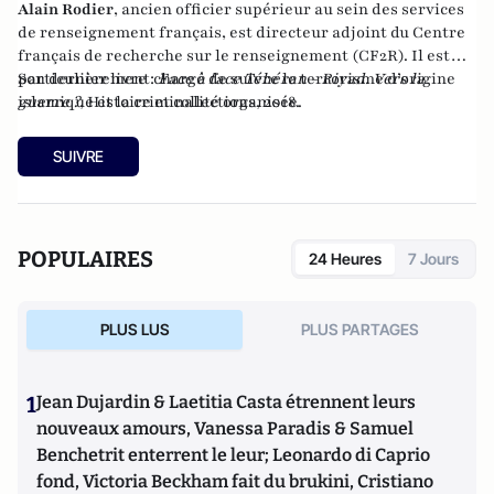
Alain Rodier
, ancien officier supérieur au sein des services
de renseignement français, est directeur adjoint du
Centre
français de recherche sur le renseignement
(CF2R). Il est
particulièrement chargé de suivre le terrorisme d’origine
Son dernier livre :
Face à face Téhéran - Riyad. Vers la
islamique et la criminalité organisée.
guerre ?
, Histoire et collections, 2018.
SUIVRE
POPULAIRES
24 Heures
7 Jours
PLUS LUS
PLUS PARTAGES
1
Jean Dujardin & Laetitia Casta étrennent leurs
nouveaux amours, Vanessa Paradis & Samuel
Benchetrit enterrent le leur; Leonardo di Caprio
fond, Victoria Beckham fait du brukini, Cristiano