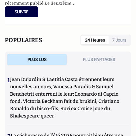
récemment publié
Le deuxième
humanisme – Introduction à la pensée de Luc Ferry
SUIVRE
(Germina, 2010). Il est également l’auteur, avec Pierre-Henri
Tavoillot, de
Philosophie des âges de la vie
(Grasset, 2007).
POPULAIRES
24 Heures
7 Jours
PLUS LUS
PLUS PARTAGES
1
Jean Dujardin & Laetitia Casta étrennent leurs
nouvelles amours, Vanessa Paradis & Samuel
Benchetrit enterrent le leur; Leonardo di Caprio
fond, Victoria Beckham fait du brukini, Cristiano
Ronaldo du bisco-fils; Suri ex Cruise joue du
Shakespeare queer
La sécheresse de l’été 2026 pourrait bien être une