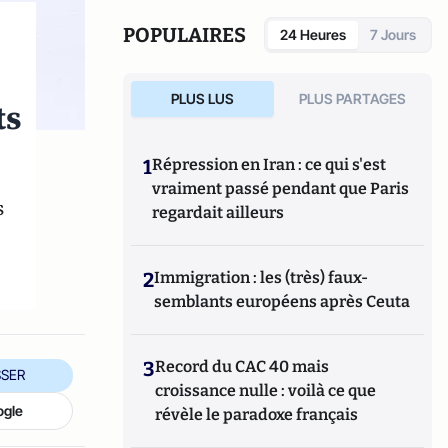
POPULAIRES
24 Heures
7 Jours
PLUS LUS
PLUS PARTAGES
ts
1
Répression en Iran : ce qui s'est
vraiment passé pendant que Paris
s
regardait ailleurs
2
Immigration : les (très) faux-
semblants européens après Ceuta
3
Record du CAC 40 mais
SER
croissance nulle : voilà ce que
ogle
révèle le paradoxe français