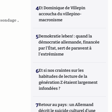
4
Et Dominique de Villepin
accoucha du villepino-
,
sondage ,
macronisme
5
Demokratie leben! : quand la
démocratie allemande, financée
par l'État, sert de paravent à
l'extrémisme
6
Et si nos craintes sur les
habitudes de lecture de la
génération Z étaient largement
infondées ?
7
Retour au pays : un Allemand
décrit le suicide culturel d’une