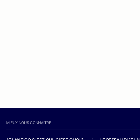
MIEUX NOUS CONNAITRE
ATLANTICO C'EST QUI, C'EST QUOI ?
/
LE RESEAU D'ATL