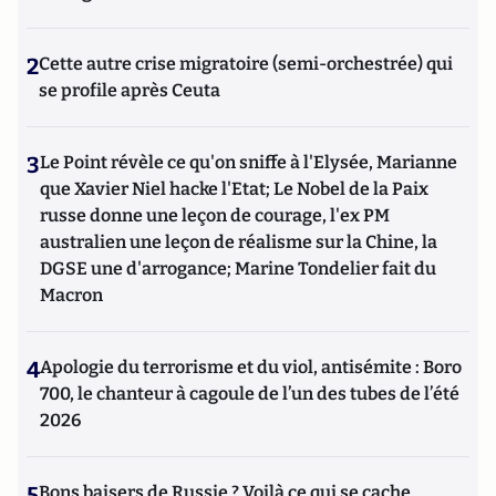
2
Cette autre crise migratoire (semi-orchestrée) qui
se profile après Ceuta
3
Le Point révèle ce qu'on sniffe à l'Elysée, Marianne
que Xavier Niel hacke l'Etat; Le Nobel de la Paix
russe donne une leçon de courage, l'ex PM
australien une leçon de réalisme sur la Chine, la
DGSE une d'arrogance; Marine Tondelier fait du
Macron
4
Apologie du terrorisme et du viol, antisémite : Boro
700, le chanteur à cagoule de l’un des tubes de l’été
2026
5
Bons baisers de Russie ? Voilà ce qui se cache