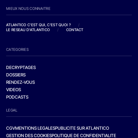
MIEUX NOUS CONNAITRE
ATLANTICO C'EST QUI, C'EST QUOI ?
/
LE RESEAU D'ATLANTICO
/
CONTACT
CATEGORIES
DECRYPTAGES
DOSSIERS
RENDEZ-VOUS
VIDEOS
PODCASTS
LEGAL
CGV
MENTIONS LEGALES
PUBLICITE SUR ATLANTICO
GESTION DES COOKIES
POLITIQUE DE CONFIDENTIALITE