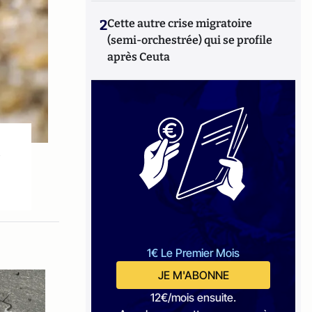
2
Cette autre crise migratoire
(semi-orchestrée) qui se profile
après Ceuta
?
1€ Le Premier Mois
JE M'ABONNE
12€/mois ensuite.