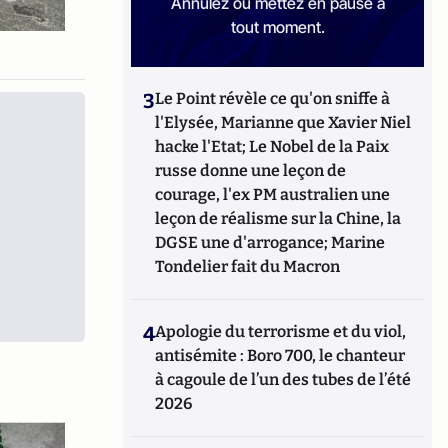
Annulez ou mettez en pause à
tout moment.
3
Le Point révèle ce qu'on sniffe à
l'Elysée, Marianne que Xavier Niel
hacke l'Etat; Le Nobel de la Paix
russe donne une leçon de
courage, l'ex PM australien une
leçon de réalisme sur la Chine, la
DGSE une d'arrogance; Marine
Tondelier fait du Macron
4
Apologie du terrorisme et du viol,
antisémite : Boro 700, le chanteur
à cagoule de l’un des tubes de l’été
2026