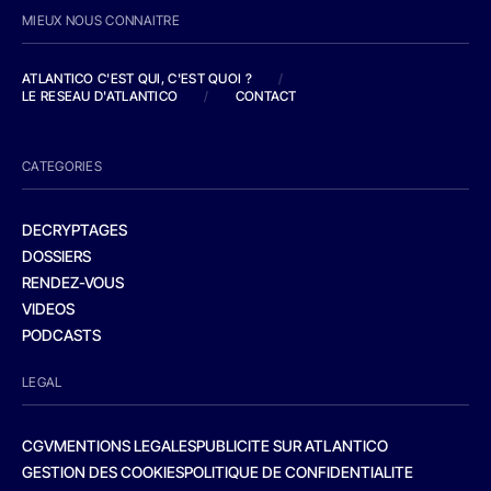
MIEUX NOUS CONNAITRE
ATLANTICO C'EST QUI, C'EST QUOI ?
/
LE RESEAU D'ATLANTICO
/
CONTACT
CATEGORIES
DECRYPTAGES
DOSSIERS
RENDEZ-VOUS
VIDEOS
PODCASTS
LEGAL
CGV
MENTIONS LEGALES
PUBLICITE SUR ATLANTICO
GESTION DES COOKIES
POLITIQUE DE CONFIDENTIALITE