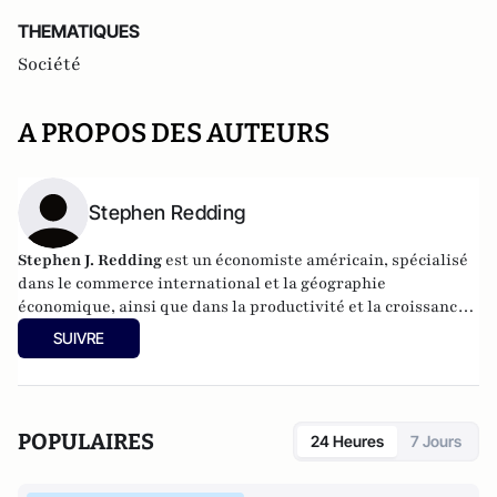
THEMATIQUES
Société
A PROPOS DES AUTEURS
Stephen Redding
Stephen J. Redding
est un économiste américain, spécialisé
dans le commerce international et la géographie
économique, ainsi que dans la productivité et la croissance
économique. Il est professeur d'économie Harold T. Shapiro
SUIVRE
au département d'économie et à l'École des affaires
publiques et internationales de l'Université de Princeton.
POPULAIRES
24 Heures
7 Jours