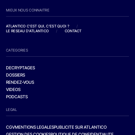
MIEUX NOUS CONNAITRE
ATLANTICO C'EST QUI, C'EST QUOI ?
/
LE RESEAU D'ATLANTICO
/
CONTACT
CATEGORIES
DECRYPTAGES
DOSSIERS
RENDEZ-VOUS
VIDEOS
PODCASTS
LEGAL
CGV
MENTIONS LEGALES
PUBLICITE SUR ATLANTICO
GESTION DES COOKIES
POLITIQUE DE CONFIDENTIALITE