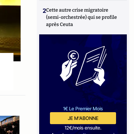
2
Cette autre crise migratoire
(semi-orchestrée) qui se profile
après Ceuta
1€ Le Premier Mois
JE M'ABONNE
12€/mois ensuite.