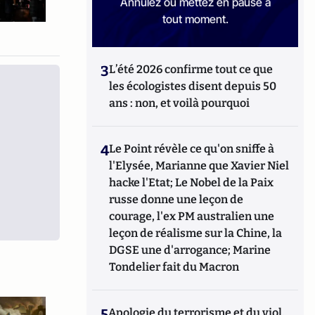
Annulez ou mettez en pause à
tout moment.
3
L’été 2026 confirme tout ce que
les écologistes disent depuis 50
ans : non, et voilà pourquoi
4
Le Point révèle ce qu'on sniffe à
l'Elysée, Marianne que Xavier Niel
hacke l'Etat; Le Nobel de la Paix
russe donne une leçon de
courage, l'ex PM australien une
leçon de réalisme sur la Chine, la
DGSE une d'arrogance; Marine
Tondelier fait du Macron
5
Apologie du terrorisme et du viol,