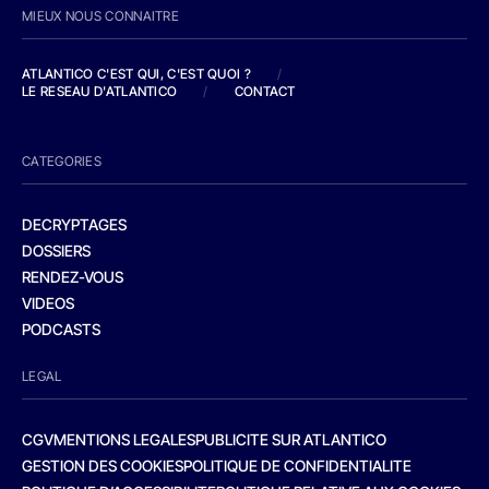
MIEUX NOUS CONNAITRE
ATLANTICO C'EST QUI, C'EST QUOI ?
/
LE RESEAU D'ATLANTICO
/
CONTACT
CATEGORIES
DECRYPTAGES
DOSSIERS
RENDEZ-VOUS
VIDEOS
PODCASTS
LEGAL
CGV
MENTIONS LEGALES
PUBLICITE SUR ATLANTICO
GESTION DES COOKIES
POLITIQUE DE CONFIDENTIALITE