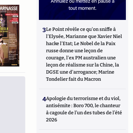
Annulez ou mettez en pause à
tout moment.
3
Le Point révèle ce qu'on sniffe à
l'Elysée, Marianne que Xavier Niel
hacke l'Etat; Le Nobel de la Paix
russe donne une leçon de
courage, l'ex PM australien une
leçon de réalisme sur la Chine, la
DGSE une d'arrogance; Marine
Tondelier fait du Macron
4
Apologie du terrorisme et du viol,
antisémite : Boro 700, le chanteur
à cagoule de l’un des tubes de l’été
2026