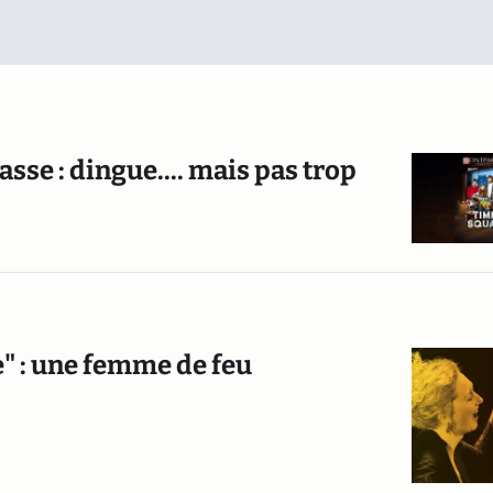
se : dingue.... mais pas trop
e" : une femme de feu