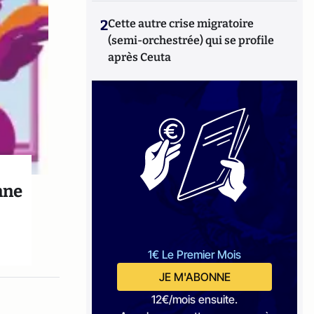
2
Cette autre crise migratoire
(semi-orchestrée) qui se profile
après Ceuta
nne
1€ Le Premier Mois
JE M'ABONNE
12€/mois ensuite.