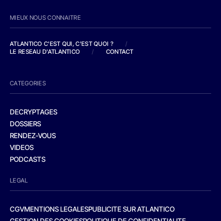
MIEUX NOUS CONNAITRE
ATLANTICO C'EST QUI, C'EST QUOI ?
/
LE RESEAU D'ATLANTICO
/
CONTACT
CATEGORIES
DECRYPTAGES
DOSSIERS
RENDEZ-VOUS
VIDEOS
PODCASTS
LEGAL
CGV
MENTIONS LEGALES
PUBLICITE SUR ATLANTICO
GESTION DES COOKIES
POLITIQUE DE CONFIDENTIALITE