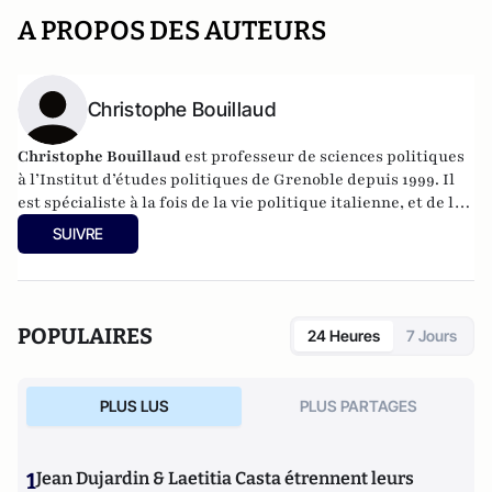
A PROPOS DES AUTEURS
Christophe Bouillaud
Christophe Bouillaud
est professeur de sciences politiques
à l’Institut d’études politiques de Grenoble depuis 1999. Il
est spécialiste à la fois de la vie politique italienne, et de la
vie politique européenne, en particulier sous l’angle des
SUIVRE
partis.
POPULAIRES
24 Heures
7 Jours
PLUS LUS
PLUS PARTAGES
1
Jean Dujardin & Laetitia Casta étrennent leurs