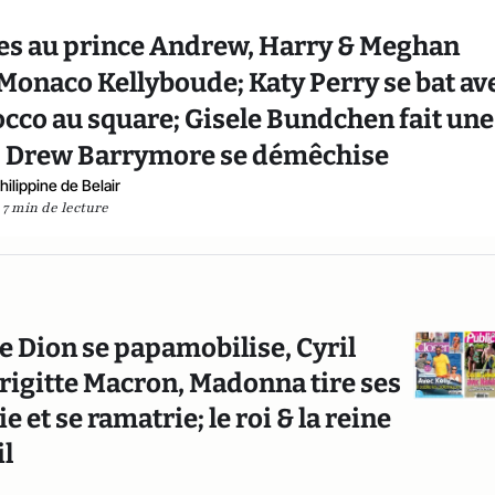
vres au prince Andrew, Harry & Meghan
Monaco Kellyboude; Katy Perry se bat av
co au square; Gisele Bundchen fait une
e; Drew Barrymore se démêchise
hilippine de Belair
7 min de lecture
e Dion se papamobilise, Cyril
Brigitte Macron, Madonna tire ses
 et se ramatrie; le roi & la reine
il