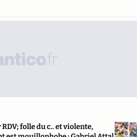
DV; folle du c.. et violente,
t est mouillophobe ; Gabriel Attal