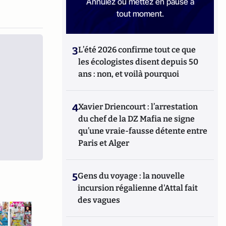
Annulez ou mettez en pause à
tout moment.
3
L’été 2026 confirme tout ce que
les écologistes disent depuis 50
ans : non, et voilà pourquoi
4
Xavier Driencourt : l’arrestation
du chef de la DZ Mafia ne signe
qu’une vraie-fausse détente entre
Paris et Alger
5
Gens du voyage : la nouvelle
incursion régalienne d'Attal fait
des vagues