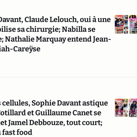
avant, Claude Lelouch, oui à une
lise sa chirurgie; Nabilla se
te; Nathalie Marquay entend Jean-
riah-Careÿse
s cellules, Sophie Davant astique
otillard et Guillaume Canet se
 et Jamel Debbouze, tout court;
 fast food