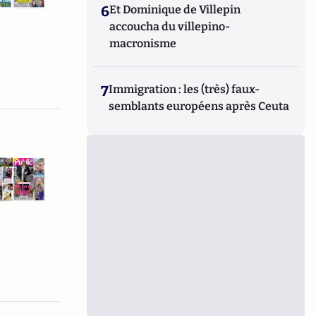
6
Et Dominique de Villepin
accoucha du villepino-
macronisme
7
Immigration : les (très) faux-
semblants européens après Ceuta