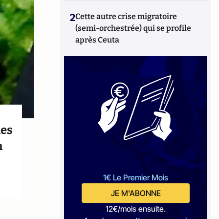
2
Cette autre crise migratoire
(semi-orchestrée) qui se profile
après Ceuta
les
n
1€ Le Premier Mois
JE M'ABONNE
12€/mois ensuite.