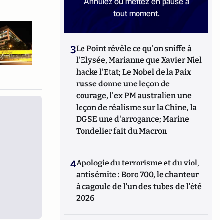
Annulez ou mettez en pause à
tout moment.
3
Le Point révèle ce qu'on sniffe à
l'Elysée, Marianne que Xavier Niel
hacke l'Etat; Le Nobel de la Paix
russe donne une leçon de
courage, l'ex PM australien une
leçon de réalisme sur la Chine, la
DGSE une d'arrogance; Marine
Tondelier fait du Macron
4
Apologie du terrorisme et du viol,
antisémite : Boro 700, le chanteur
à cagoule de l’un des tubes de l’été
2026