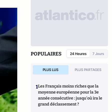
POPULAIRES
24 Heures
7 Jours
PLUS LUS
PLUS PARTAGES
1
Les Français moins riches que la
moyenne européenne pour la 3e
année consécutive : jusqu'où ira le
grand déclassement ?