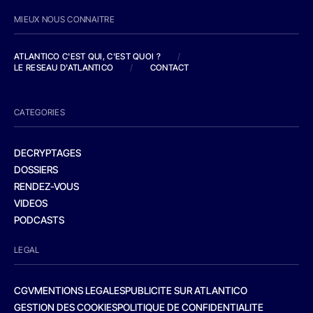
MIEUX NOUS CONNAITRE
ATLANTICO C'EST QUI, C'EST QUOI ?
/
LE RESEAU D'ATLANTICO
/
CONTACT
CATEGORIES
DECRYPTAGES
DOSSIERS
RENDEZ-VOUS
VIDEOS
PODCASTS
LEGAL
CGV
MENTIONS LEGALES
PUBLICITE SUR ATLANTICO
GESTION DES COOKIES
POLITIQUE DE CONFIDENTIALITE