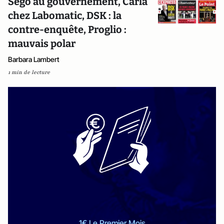
Ségo au gouvernement, Carla
chez Labomatic, DSK : la
contre-enquête, Proglio :
mauvais polar
Barbara Lambert
1 min de lecture
1€ Le Premier Mois