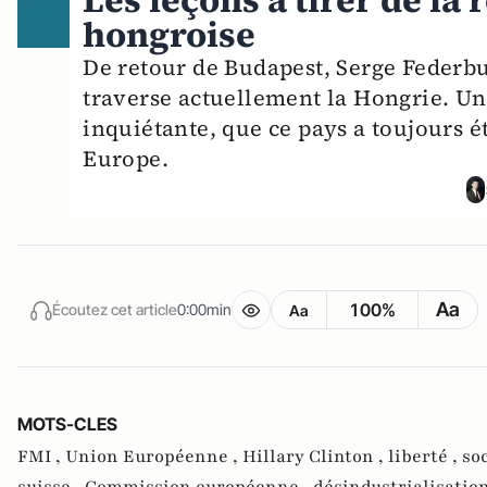
Les leçons à tirer de l
hongroise
De retour de Budapest, Serge Federb
traverse actuellement la Hongrie. Une
inquiétante, que ce pays a toujours é
Europe.
Aa
100%
Écoutez cet article
0:00min
Aa
MOTS-CLES
FMI ,
Union Européenne ,
Hillary Clinton ,
liberté ,
soc
suisse ,
Commission européenne ,
désindustrialisation