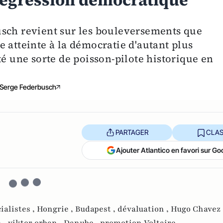
a régression démocratique
usch revient sur les bouleversements que
 atteinte à la démocratie d'autant plus
té une sorte de poisson-pilote historique en
Serge Federbusch
PARTAGER
CLAS
Ajouter Atlantico en favori sur Go
ialistes ,
Hongrie ,
Budapest ,
dévaluation ,
Hugo Chavez 
 ,
viktor orban ,
Danube ,
promotion Voltaire