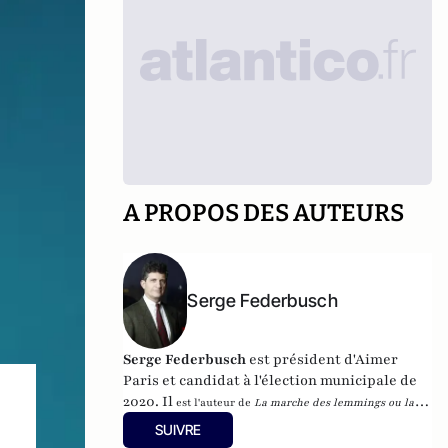
A PROPOS DES AUTEURS
Serge Federbusch
Serge Federbusch
est président d'Aimer
Paris et candidat à l'élection municipale de
2020. Il
est l'auteur de
La marche des lemmings ou la 2e
mort de Charlie
, et de
Nous-Fossoyeurs : le vrai bilan d'un
SUIVRE
fatal quinquennat
, chez Plon.