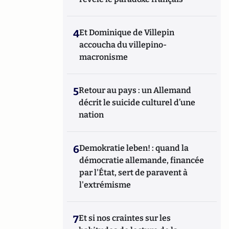
4
Et Dominique de Villepin
accoucha du villepino-
macronisme
5
Retour au pays : un Allemand
décrit le suicide culturel d’une
nation
6
Demokratie leben! : quand la
démocratie allemande, financée
par l'État, sert de paravent à
l'extrémisme
7
Et si nos craintes sur les