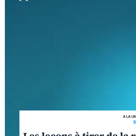
A LA U
S