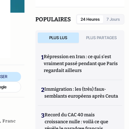
POPULAIRES
24 Heures
7 Jours
PLUS LUS
PLUS PARTAGES
1
Répression en Iran : ce qui s'est
vraiment passé pendant que Paris
regardait ailleurs
SER
ogle
2
Immigration : les (très) faux-
semblants européens après Ceuta
3
Record du CAC 40 mais
,
Franc
croissance nulle : voilà ce que
révèle le paradoxe français