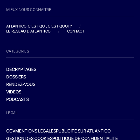
MIEUX NOUS CONNAITRE
ATLANTICO C'EST QUI, C'EST QUOI ?
/
LE RESEAU D'ATLANTICO
/
CONTACT
CATEGORIES
DECRYPTAGES
DOSSIERS
RENDEZ-VOUS
VIDEOS
PODCASTS
LEGAL
CGV
MENTIONS LEGALES
PUBLICITE SUR ATLANTICO
GESTION DES COOKIES
POLITIQUE DE CONFIDENTIALITE