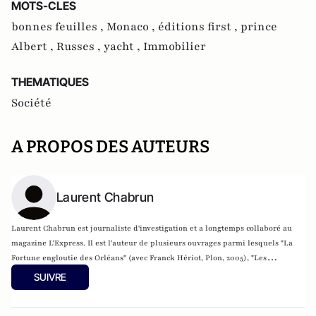
MOTS-CLES
bonnes feuilles ,
Monaco ,
éditions first ,
prince
Albert ,
Russes ,
yacht ,
Immobilier
THEMATIQUES
Société
A PROPOS DES AUTEURS
Laurent Chabrun
Laurent Chabrun est journaliste d'investigation et a longtemps collaboré au
magazine L'Express. Il est l'auteur de plusieurs ouvrages parmi lesquels "La
Fortune engloutie des Orléans" (avec Franck Hériot, Plon, 2005), "Les
Corrompus de Saddam Hussein" (avec Franck Hériot, Plon 2006) et "Affaires
SUIVRE
marseillaises" (First, 2014). Il a également écrit "Monaco, plongée en eaux
troubles" (First, 2016).