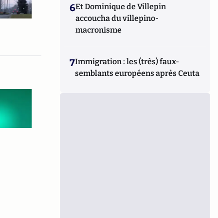
6
Et Dominique de Villepin
accoucha du villepino-
macronisme
7
Immigration : les (très) faux-
semblants européens après Ceuta