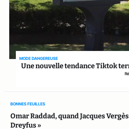
MODE DANGEREUSE
Une nouvelle tendance Tiktok terr
Ré
BONNES FEUILLES
Omar Raddad, quand Jacques Vergès la
Dreyfus »