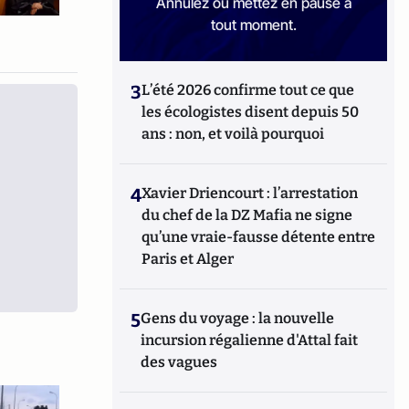
Annulez ou mettez en pause à
tout moment.
3
L’été 2026 confirme tout ce que
les écologistes disent depuis 50
ans : non, et voilà pourquoi
4
Xavier Driencourt : l’arrestation
du chef de la DZ Mafia ne signe
qu’une vraie-fausse détente entre
Paris et Alger
5
Gens du voyage : la nouvelle
incursion régalienne d'Attal fait
des vagues