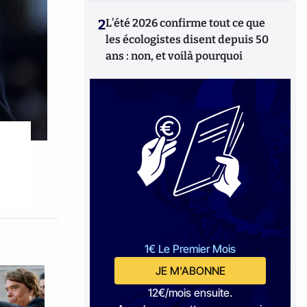
2
L’été 2026 confirme tout ce que
les écologistes disent depuis 50
ans : non, et voilà pourquoi
1€ Le Premier Mois
JE M'ABONNE
12€/mois ensuite.