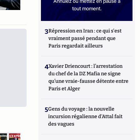
Annulez ou mettez en pause à
tout moment.
3
Répression en Iran : ce qui s'est
vraiment passé pendant que
Paris regardait ailleurs
4
Xavier Driencourt : l’arrestation
du chef de la DZ Mafia ne signe
qu’une vraie-fausse détente entre
Paris et Alger
5
Gens du voyage : la nouvelle
incursion régalienne d'Attal fait
des vagues