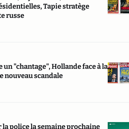
ésidentielles, Tapie stratège
te russe
e un "chantage", Hollande face à la
le nouveau scandale
ar la police la semaine prochaine