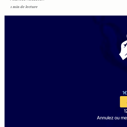
1 min de lecture
1€
1
Annulez ou me