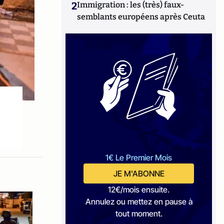
2
Immigration : les (très) faux-
semblants européens après Ceuta
1€ Le Premier Mois
JE M'ABONNE
12€/mois ensuite.
Annulez ou mettez en pause à
tout moment.