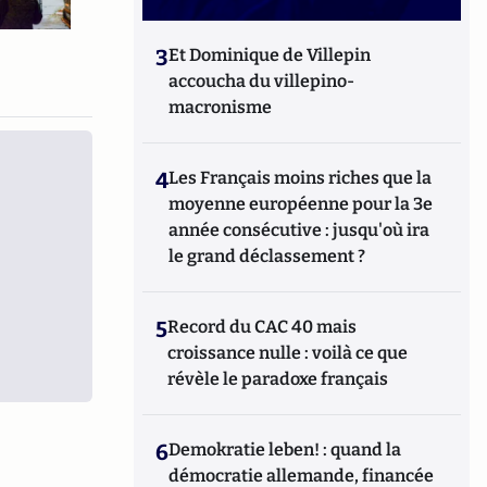
3
Et Dominique de Villepin
accoucha du villepino-
macronisme
4
Les Français moins riches que la
moyenne européenne pour la 3e
année consécutive : jusqu'où ira
le grand déclassement ?
5
Record du CAC 40 mais
croissance nulle : voilà ce que
révèle le paradoxe français
6
Demokratie leben! : quand la
démocratie allemande, financée