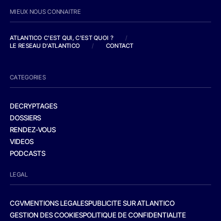
MIEUX NOUS CONNAITRE
ATLANTICO C'EST QUI, C'EST QUOI ?
/
LE RESEAU D'ATLANTICO
/
CONTACT
CATEGORIES
DECRYPTAGES
DOSSIERS
RENDEZ-VOUS
VIDEOS
PODCASTS
LEGAL
CGV
MENTIONS LEGALES
PUBLICITE SUR ATLANTICO
GESTION DES COOKIES
POLITIQUE DE CONFIDENTIALITE